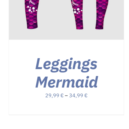
KÖNNEN
Über uns
AUF
DER
PRODUKTSEITE
Kontakt
GEWÄHLT
WERDEN
Shop
Leggings
Mermaid
Preisspanne:
29,99
€
–
34,99
€
29,99 €
bis
34,99 €