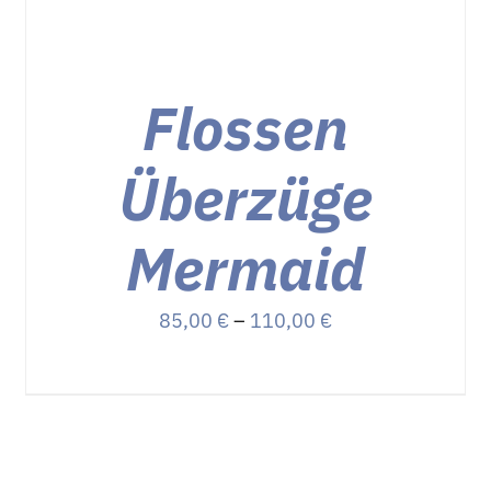
AUF.
DIE
OPTIONEN
KÖNNEN
Flossen
AUF
DER
PRODUKTSEITE
Überzüge
GEWÄHLT
WERDEN
Mermaid
Preisspanne:
85,00
€
–
110,00
€
85,00 €
bis
110,00 €