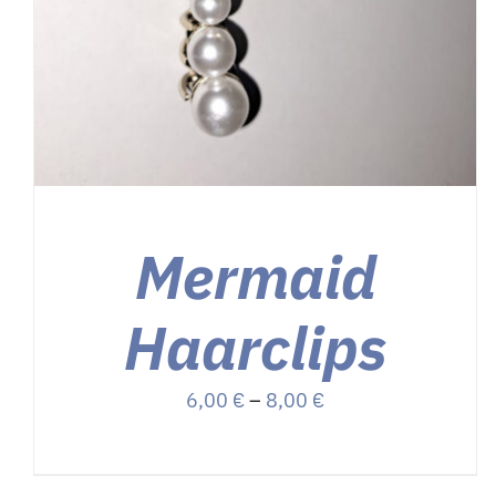
Über uns
Kontakt
Shop
Mermaid
Haarclips
Preisspanne:
6,00
€
–
8,00
€
6,00 €
bis