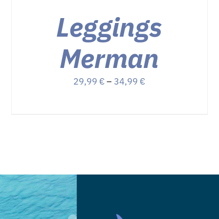
DER
PRODUKTSEITE
Leggings
GEWÄHLT
WERDEN
Merman
Preisspanne:
29,99
€
–
34,99
€
29,99 €
bis
34,99 €