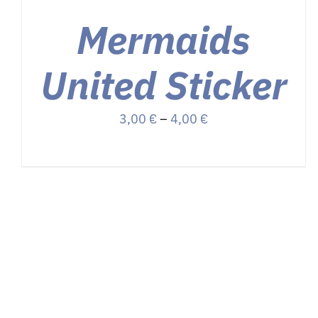
OPTIONEN
KÖNNEN
Mermaids
AUF
DER
PRODUKTSEITE
United Sticker
GEWÄHLT
WERDEN
Preisspanne:
3,00
€
–
4,00
€
3,00 €
bis
4,00 €