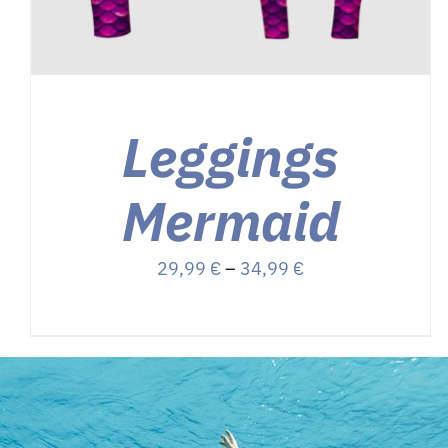
DER
PRODUKTSEITE
GEWÄHLT
WERDEN
Leggings
Mermaid
Preisspanne:
29,99
€
–
34,99
€
29,99 €
bis
34,99 €