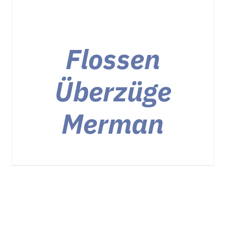
KÖNNEN
AUF
DER
PRODUKTSEITE
Flossen
GEWÄHLT
WERDEN
Überzüge
Merman