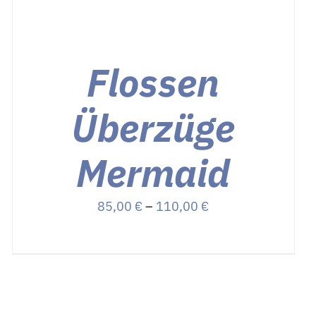
Flossen
Überzüge
Mermaid
Preisspanne:
85,00
€
–
110,00
€
85,00 €
bis
110,00 €