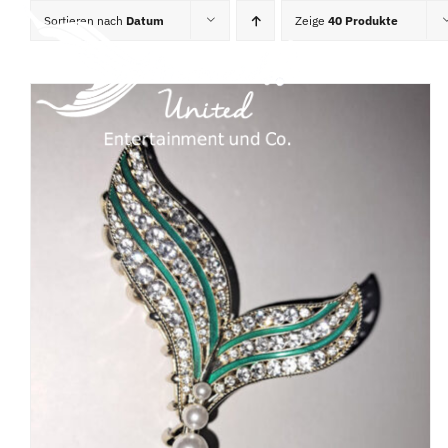
Zum
Sortieren nach
Datum
Zeige
40 Produkte
Inhalt
springen
Home
Partnerschulen
TV/Film/Radio
DETAILS
Kurse
Entertainment