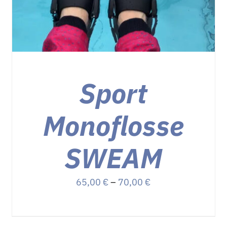
DER
PRODUKTSEITE
GEWÄHLT
WERDEN
Sport
Monoflosse
SWEAM
Preisspanne:
65,00
€
–
70,00
€
65,00 €
bis