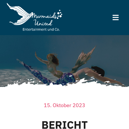
Zum
Inhalt
Togg
springen
Navi
Home
Partnerschulen
TV/Film/Radio
Kurse
15. Oktober 2023
Entertainment
BERICHT