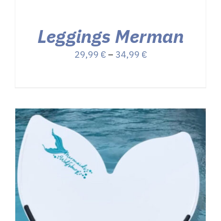
Leggings Merman
E
Preisspanne:
29,99
€
–
34,99
€
29,99 €
bis
34,99 €